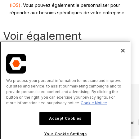
(iOS)
. Vous pouvez également le personnaliser pour
répondre aux besoins spécifiques de votre entreprise.
Voir également
Suivi des ressources et Finances du projet : Guide de
configuration
Afficher un rapport de production sur le terrain
We process your personal information to measure and improve
our sites and service, to assist our marketing campaigns and to
provide personalised content and advertising. By clicking the
button on the right, you can exercise your privacy rights. For
more information see our privacy notice
Cookie Notice
© 2025 Procore Technologies, Inc.
Accept Cookies
Politique de confidentialité
Conditions d’utilisation
procore.com
Connexion
Your Cookie Settings