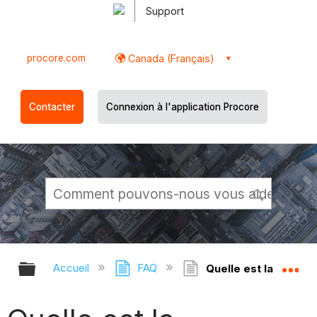
Support
procore.com
Canada (Français)
Contacter
Connexion à l'application Procore
Développer/réduire la hiérarchie g
Dé
Accueil
FAQ
Quelle est la différ