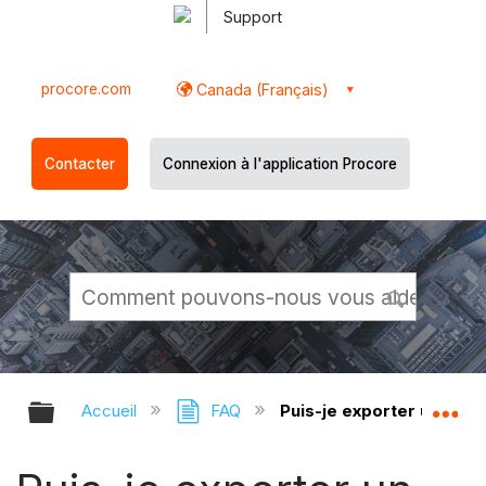
Support
procore.com
Canada (Français)
Contacter
Connexion à l'application Procore
Développer/réduire la hiérarchie g
Dé
Accueil
FAQ
Puis-je exporter un éché