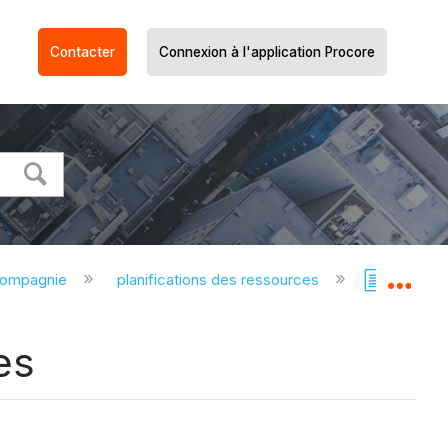
Contacter
Connexion à l'application Procore
compagnie
planifications des ressources
Planific
Dév
es