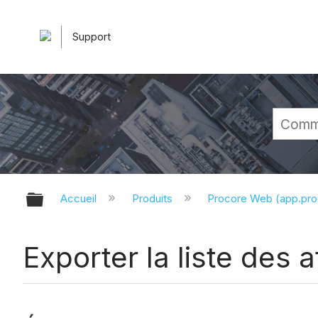
Support
Développer/réduire la hiérarchie 
Accueil
Produits
Procore Web (app.pr
Exporter la liste des 