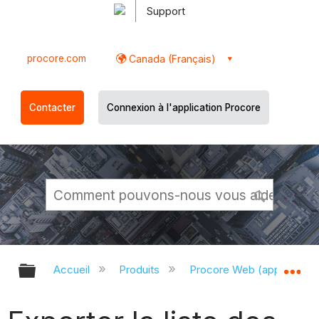
Support
procore.com
Canada (Français)
Contacter
Connexion à l'application Procore
Développer/réduire la hiérarchie g
Dé
Accueil
Produits
Procore Web (app.proco